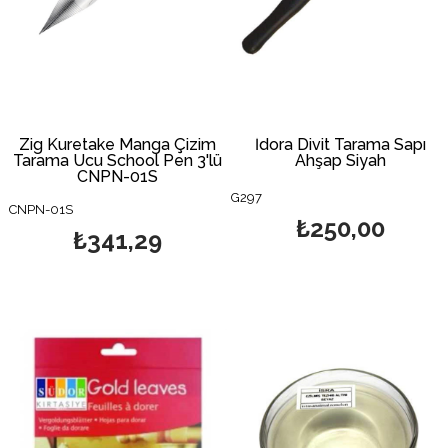
Zig Kuretake Manga Çizim
İdora Divit Tarama Sapı
Tarama Ucu School Pen 3'lü
Ahşap Siyah
CNPN-01S
G297
CNPN-01S
₺250,00
₺341,29