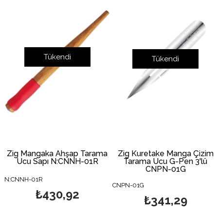
Tükendi
Tükendi
Zig Mangaka Ahşap Tarama
Zig Kuretake Manga Çizim
Ucu Sapı N:CNNH-01R
Tarama Ucu G-Pen 3'lü
CNPN-01G
N:CNNH-01R
CNPN-01G
₺430,92
₺341,29