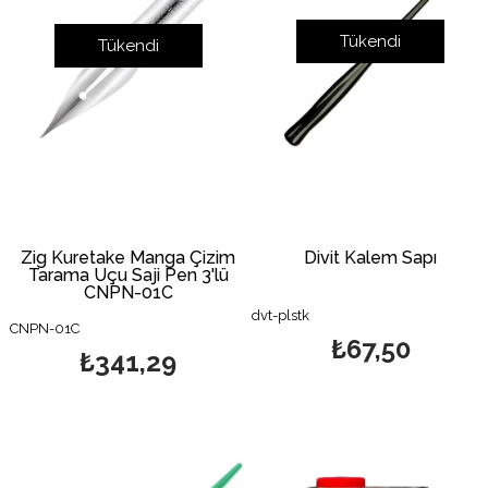
Tükendi
Tükendi
Zig Kuretake Manga Çizim
Divit Kalem Sapı
Tarama Uçu Saji Pen 3'lü
CNPN-01C
dvt-plstk
CNPN-01C
₺67,50
₺341,29