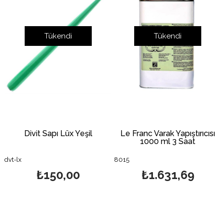
Tükendi
Tükendi
Divit Sapı Lüx Yeşil
Le Franc Varak Yapıştırıcısı
1000 ml 3 Saat
dvt-lx
8015
₺150,00
₺1.631,69