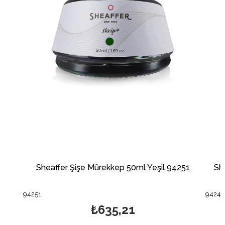
fer Şişe Mürekkep 50ml Yeşil 94251
Sheaffer Şişe Mür
94241
₺635,21
₺