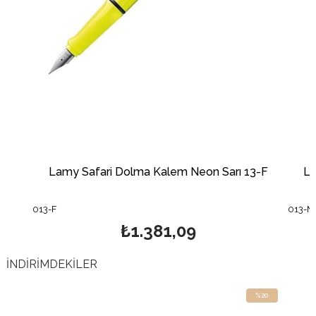
84
Lamy Safari Dolma Kalem Neon Sarı 13-F
La
013-F
013-M
₺1.381,09
İNDİRİMDEKİLER
%20
İndirim