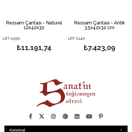
Ressam Çantası - Naturel
Ressam Çantası - Antik
12x42x32
3,5x42x32 cm
LRT 015N
LRT 014A
₺11.191,74
₺7.423,09
Kurumsal