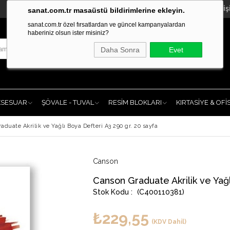
İleti
sanat.com.tr masaüstü bildirimlerine ekleyin.
sanat.com.tr özel fırsatlardan ve güncel kampanyalardan
haberiniz olsun ister misiniz?
Daha Sonra
Evet
KSESUAR
ŞÖVALE - TUVAL
RESİM BLOKLARI
KIRTASİYE & OFİ
aduate Akrilik ve Yağlı Boya Defteri A3 290 gr. 20 sayfa
Canson
Canson Graduate Akrilik ve Yağl
(C400110381)
₺229,55
(KDV Dahil)