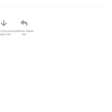
at Düşünce
Gelince Haber
aber Ver
Ver