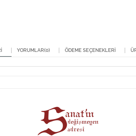
I
YORUMLAR
(0)
ÖDEME SEÇENEKLERI
Ü