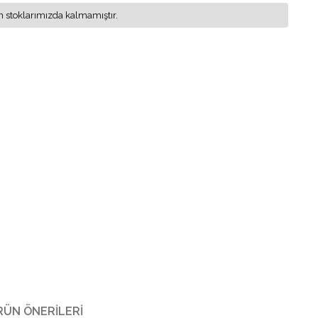
 stoklarımızda kalmamıştır.
RÜN ÖNERILERI