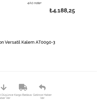
4A0 note+
₺4.188,25
on Versatil Kalem AT0090-3
at Düşünce
Kargo Bedava
Gelince Haber
aber Ver
Ver