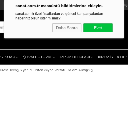
İleti
sanat.com.tr masaüstü bildirimlerine ekleyin.
sanat.com.tr özel fırsatlardan ve güncel kampanyalardan
haberiniz olsun ister misiniz?
Daha Sonra
Evet
KSESUAR
ŞÖVALE - TUVAL
RESİM BLOKLARI
KIRTASİYE & OFİ
Cross Tech3 Siyah Multifonksiyon Versatil Kalem AT0090-3