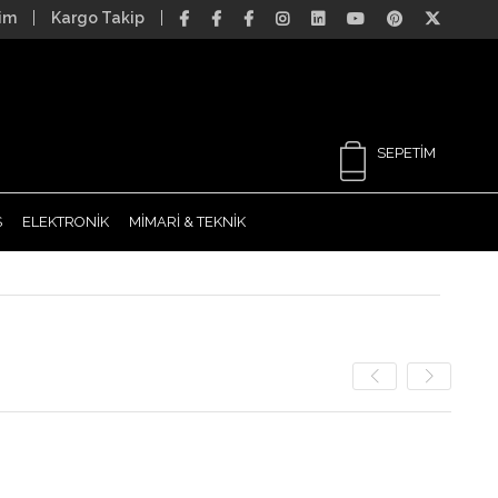
şim
Kargo Takip
SEPETIM
S
ELEKTRONİK
MİMARİ & TEKNİK