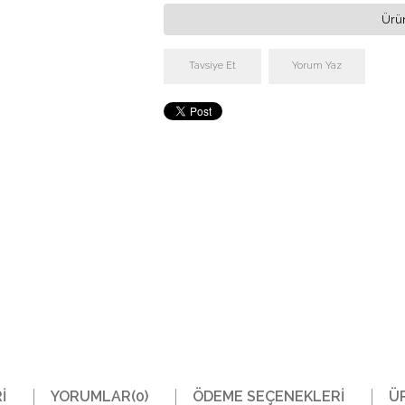
Ürün
Tavsiye Et
Yorum Yaz
I
YORUMLAR
(0)
ÖDEME SEÇENEKLERI
Ü