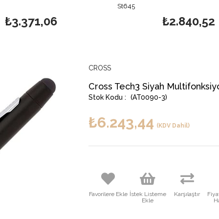
St645
₺3.371,06
₺2.840,52
CROSS
Cross Tech3 Siyah Multifonksiy
(AT0090-3)
₺6.243,44
(KDV Dahil)
Favorilere Ekle
İstek Listeme
Karşılaştır
Fiy
Ekle
H