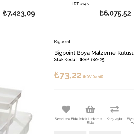
LRT 014N
₺7.423,09
₺6.075,52
Bigpoint
Bigpoint Boya Malzeme Kutusu
(BBP 180-25)
₺73,22
(KDV Dahil)
Favorilere Ekle
İstek Listeme
Karşılaştır
Fiy
Ekle
H