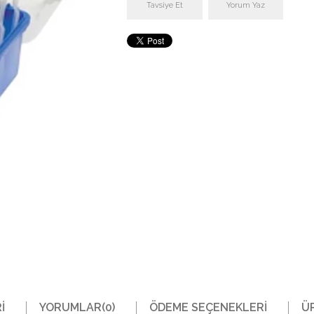
Tavsiye Et
Yorum Yaz
I
YORUMLAR
(0)
ÖDEME SEÇENEKLERI
Ü