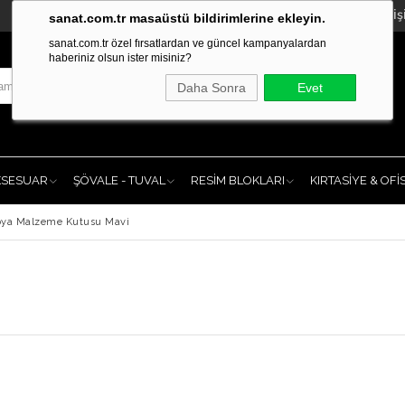
İleti
sanat.com.tr masaüstü bildirimlerine ekleyin.
sanat.com.tr özel fırsatlardan ve güncel kampanyalardan
haberiniz olsun ister misiniz?
Daha Sonra
Evet
KSESUAR
ŞÖVALE - TUVAL
RESİM BLOKLARI
KIRTASİYE & OFİ
oya Malzeme Kutusu Mavi