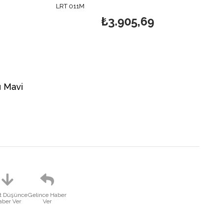
LRT 011M
₺3.905,69
 Mavi
at Düşünce
Gelince Haber
aber Ver
Ver