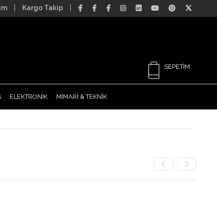
şim
Kargo Takip
SEPETIM
S
ELEKTRONİK
MİMARİ & TEKNİK